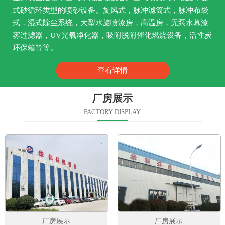
式砂循环类型的喷砂设备。旋风式，脉冲滤筒式，脉冲布袋
式，湿式除尘系统，大型水旋喷漆房，高温房，无泵水幕漆
雾过滤器，UV光氧净化器，吸附脱附催化燃烧设备，活性炭
环保箱等等。
查看详情
厂房展示
FACTORY DISPLAY
厂房展示
厂房展示