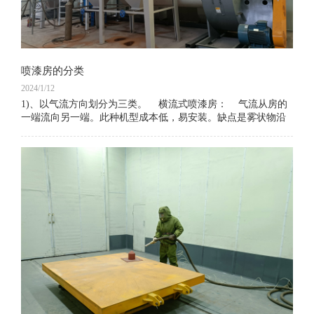
喷漆房的分类
2024/1/12
1)、以气流方向划分为三类。 横流式喷漆房： 气流从房的
一端流向另一端。此种机型成本低，易安装。缺点是雾状物沿
着车身 &nbs